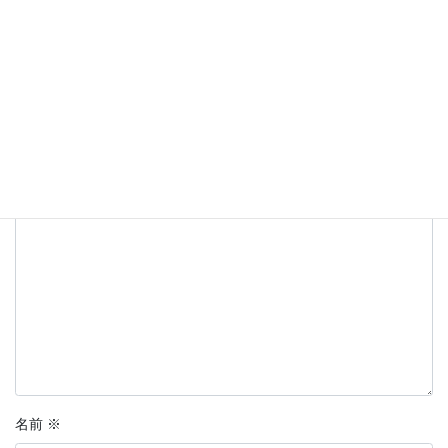
コメントを残す
メールアドレスが公開されることはありません。
※
が付いている
欄は必須項目です
コメント
※
名前
※