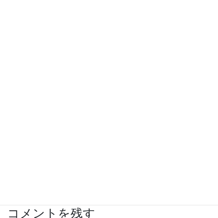
2023年2月27日
レース編み第二弾❣
2023年2月13日
いよいよ本格稼働!!
2023年1月13日
KUOKEA-Diary
カテゴリー
ADHD
ASD
KUOKEA
タグ
アスペルガー症候群
動画編集
就労継続支援B型
平塚
画像編集
知的
精神
適応障害
コメントを残す