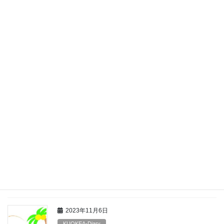
今回の作業はねぎです。 上の写真は収穫されたばかりの写真で
す。 収穫された後はいらない皮などを取り除ききれいにしていき
ます。 袋に詰め終わると完成です。
2023年11月29日
KUOKEA-Diary
チラシを投函しました
11/22~11/25日の間にチラシを投函しました。平塚駅周辺に住んで
る方は確認してみてください。
2023年11月24日
KUOKEA-Diary
施設外作業紹介
最初に里芋の畑に行き収穫を行います。 これが畑から掘り出した
ものです。 最後にこの里芋をきれいにしていきます。
2023年11月6日
KUOKEA-Diary