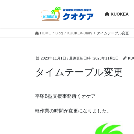
コ
ナ
ン
ビ
KUOKEA
テ
ゲ
ン
ー
ツ
シ
HOME
Blog
KUOKEA-Diary
タイムテーブル変更
へ
ョ
ス
ン
キ
に
2023年11月1日
/ 最終更新日時 :
2023年11月1日
KU
ッ
移
プ
動
タイムテーブル変更
平塚B型支援事務所くオケア
軽作業の時間が変更になりました。