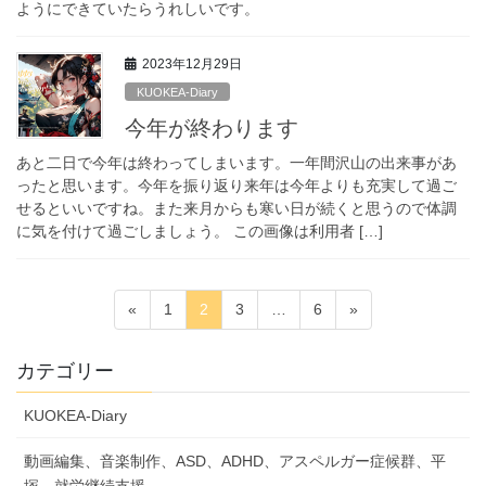
ようにできていたらうれしいです。
2023年12月29日
KUOKEA-Diary
今年が終わります
あと二日で今年は終わってしまいます。一年間沢山の出来事があ
ったと思います。今年を振り返り来年は今年よりも充実して過ご
せるといいですね。また来月からも寒い日が続くと思うので体調
に気を付けて過ごしましょう。 この画像は利用者 […]
投
固
固
固
固
«
1
2
3
…
6
»
稿
定
定
定
定
ペ
ペ
ペ
ペ
の
カテゴリー
ー
ー
ー
ー
ペ
ジ
ジ
ジ
ジ
KUOKEA-Diary
ー
ジ
動画編集、音楽制作、ASD、ADHD、アスペルガー症候群、平