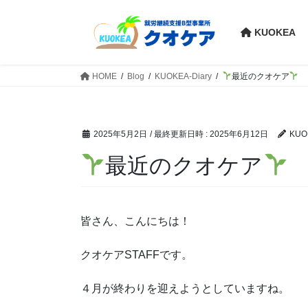
コ
ナ
ン
ビ
KUOKEA
テ
ゲ
ン
ー
ツ
シ
HOME
Blog
KUOKEA-Diary
最近のクオケア
へ
ョ
ス
ン
キ
に
2025年5月2日
/ 最終更新日時 :
2025年6月12日
KUO
ッ
移
プ
動
最近のクオケア
皆さん、こんにちは！
クオケアSTAFFです。
４月が終わりを迎えようとしていますね。