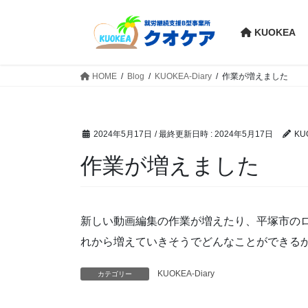
コ
ナ
ン
ビ
KUOKEA
テ
ゲ
ン
ー
ツ
シ
HOME
Blog
KUOKEA-Diary
作業が増えました
へ
ョ
ス
ン
キ
に
2024年5月17日
/ 最終更新日時 :
2024年5月17日
KU
ッ
移
プ
動
作業が増えました
新しい動画編集の作業が増えたり、平塚市の
れから増えていきそうでどんなことができる
KUOKEA-Diary
カテゴリー