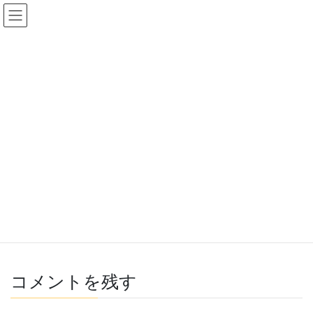
コ
ナ
ン
ビ
テ
ゲ
ン
ー
HOME
Blog
KUOKEA-Diary
今の時期
ツ
シ
へ
ョ
2024年3月11日
/ 最終更新日時 :
2024年3月11日
KUOKEA
ス
ン
KUOKEA-Diary
キ
に
ッ
移
今の時期
プ
動
三月に入りましたがいかがお過ごしでしょうか。最近になって花
粉が飛んで苦労しています。花粉症の人は大変かもしれませんが
対策してどうにかしていきましょう。
KUOKEA-Diary
カテゴリー
コメントを残す