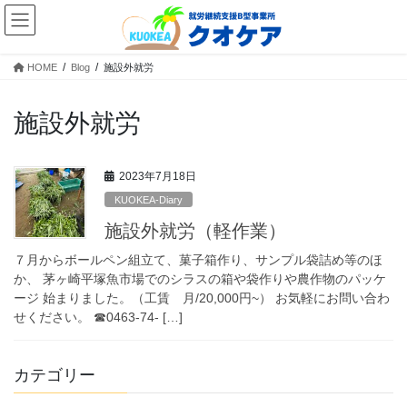
コ
ナ
ン
ビ
テ
ゲ
ン
ー
HOME
Blog
施設外就労
ツ
シ
へ
ョ
施設外就労
ス
ン
キ
に
ッ
移
2023年7月18日
プ
動
KUOKEA-Diary
施設外就労（軽作業）
７月からボールペン組立て、菓子箱作り、サンプル袋詰め等のほ
か、 茅ヶ崎平塚魚市場でのシラスの箱や袋作りや農作物のパッケ
ージ 始まりました。（工賃 月/20,000円~） お気軽にお問い合わ
せください。 ☎0463-74- […]
カテゴリー